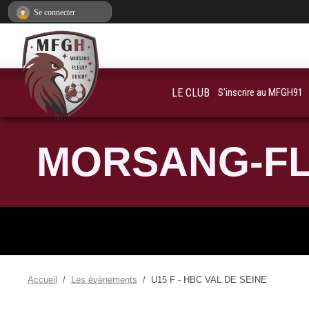
Panneau de gestion des cookies
Se connecter
LE CLUB
S'inscrire au MFGH91
MORSANG-FL
Accueil
Les évènements
U15 F - HBC VAL DE SEINE