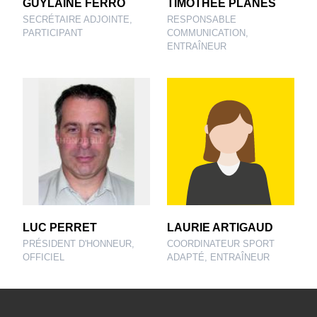
GUYLAINE FERRO
TIMOTHEE PLANES
SECRÉTAIRE ADJOINTE,
RESPONSABLE
PARTICIPANT
COMMUNICATION,
ENTRAÎNEUR
LUC PERRET
LAURIE ARTIGAUD
PRÉSIDENT D'HONNEUR,
COORDINATEUR SPORT
OFFICIEL
ADAPTÉ, ENTRAÎNEUR